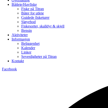
Overnatting
Båtleie/Havfiske
Fiske på Titran
Båter for utleie
Guidede fisketurer
Sløyebod
Fiskesorter, skalldyr & skjell
Bensin
Aktiviteter
Informasjon
Beliggenhet
Kalender
Linker
Severdigheter på Titran
Kontakt
Facebook