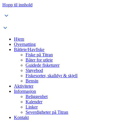
Hopp til innhold
Hjem
Overnatting
Båtleie/Havfiske
Fiske på Titran
Båter for utleie
Guidede fisketurer
Sløyebod
Fiskesorter, skalldyr & skjell
Bensin
Aktiviteter
Informasjon
Beliggenhet
Kalender
Linker
Severdigheter på Titran
Kontakt