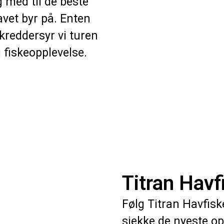
g med til de beste
avet byr på. Enten
skreddersyr vi turen
 fiskeopplevelse.
Titran Havf
Følg Titran Havfis
sjekke de nyeste o