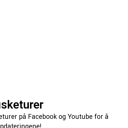
isketurer
keturer på Facebook og Youtube for å
ppdateringene!