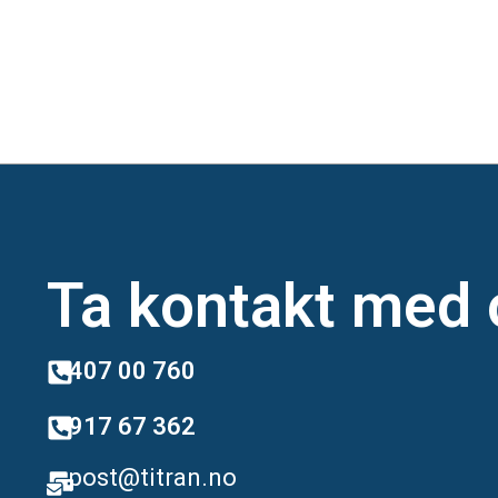
Ta kontakt med 
407 00 760
917 67 362
post@titran.no