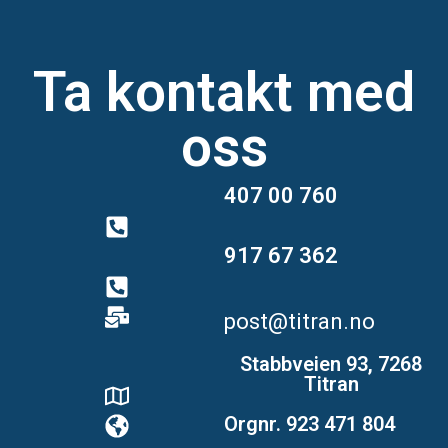
Ta kontakt med
oss
407 00 760
917 67 362
post@titran.no
Stabbveien 93, 7268
Titran
Orgnr. 923 471 804