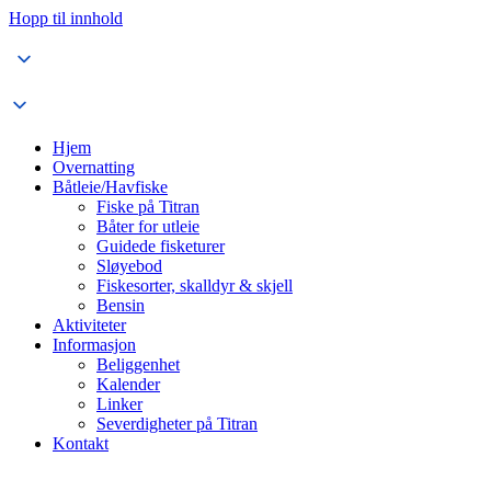
Hopp til innhold
Hjem
Overnatting
Båtleie/Havfiske
Fiske på Titran
Båter for utleie
Guidede fisketurer
Sløyebod
Fiskesorter, skalldyr & skjell
Bensin
Aktiviteter
Informasjon
Beliggenhet
Kalender
Linker
Severdigheter på Titran
Kontakt