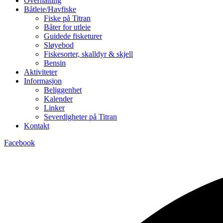
Overnatting
Båtleie/Havfiske
Fiske på Titran
Båter for utleie
Guidede fisketurer
Sløyebod
Fiskesorter, skalldyr & skjell
Bensin
Aktiviteter
Informasjon
Beliggenhet
Kalender
Linker
Severdigheter på Titran
Kontakt
Facebook